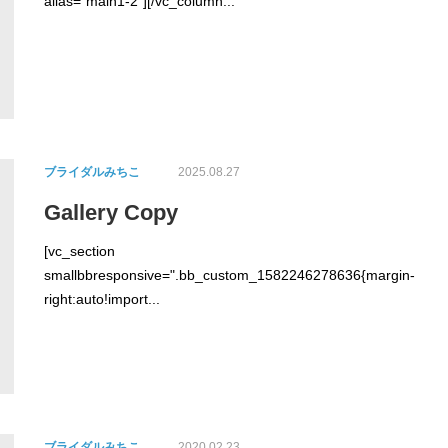
alias="main1-2"][/vc_column...
ブライダルみちこ
2025.08.27
Gallery Copy
[vc_section
smallbbresponsive=".bb_custom_1582246278636{margin-
right:auto!import...
ブライダルみちこ
2020.02.23