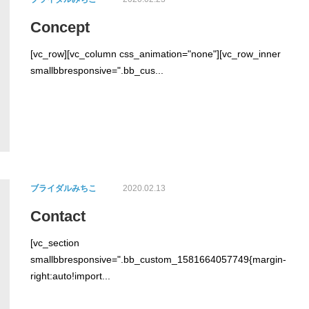
Concept
[vc_row][vc_column css_animation="none"][vc_row_inner
smallbbresponsive=".bb_cus...
ブライダルみちこ
2020.02.13
Contact
[vc_section
smallbbresponsive=".bb_custom_1581664057749{margin-
right:auto!import...