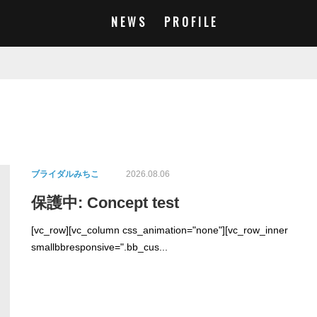
NEWS
PROFILE
ブライダルみちこ
2026.08.06
保護中: Concept test
[vc_row][vc_column css_animation="none"][vc_row_inner
smallbbresponsive=".bb_cus...