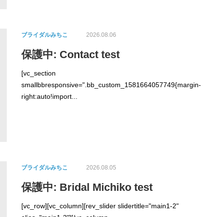
ブライダルみちこ
2026.08.06
保護中: Contact test
[vc_section
smallbbresponsive=".bb_custom_1581664057749{margin-
right:auto!import...
ブライダルみちこ
2026.08.05
保護中: Bridal Michiko test
[vc_row][vc_column][rev_slider slidertitle="main1-2"