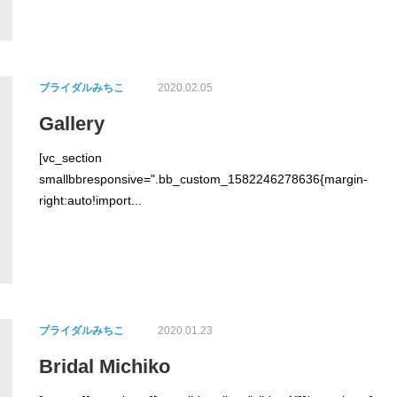
ブライダルみちこ
2020.02.05
Gallery
[vc_section
smallbbresponsive=".bb_custom_1582246278636{margin-
right:auto!import...
ブライダルみちこ
2020.01.23
Bridal Michiko